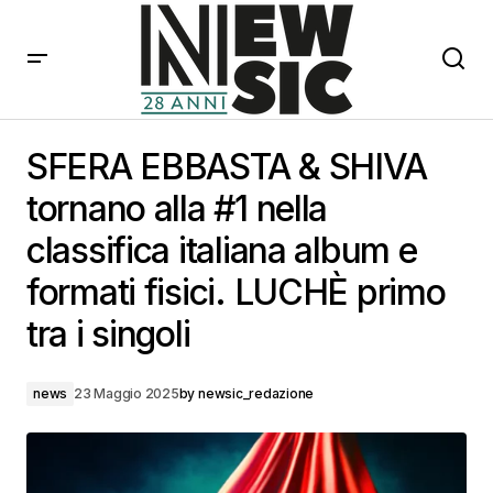
SFERA EBBASTA & SHIVA tornano alla #1 nella
classifica italiana album e formati fisici. LUCHÈ primo
SFERA EBBASTA & SHIVA
tra i singoli
tornano alla #1 nella
classifica italiana album e
formati fisici. LUCHÈ primo
tra i singoli
news
23 Maggio 2025
by
newsic_redazione