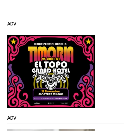
ADV
ADV