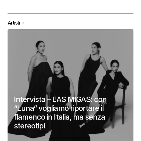
Artisti
Intervista – LAS MIGAS: con
“Luna” vogliamo riportare il
flamenco in Italia, ma senza
stereotipi