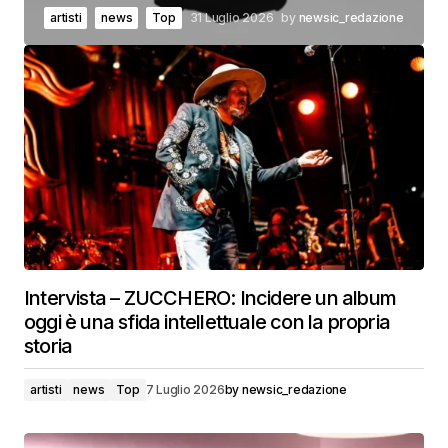
artisti
news
Top
31 Luglio 2026
by
newsic_redazione
Intervista – ZUCCHERO: Incidere un album
oggi è una sfida intellettuale con la propria
storia
artisti
news
Top
7 Luglio 2026
by
newsic_redazione