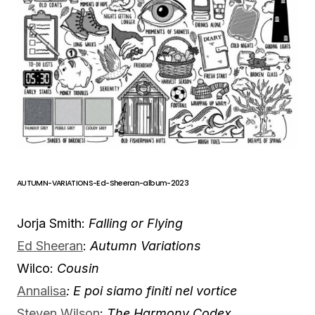
AUTUMN-VARIATIONS-Ed-Sheeran-album-2023
Jorja Smith:
Falling or Flying
Ed Sheeran
:
Autumn Variations
Wilco:
Cousin
Annalisa
: E poi siamo finiti nel vortice
Steven Wilson
:
The Harmony Codex