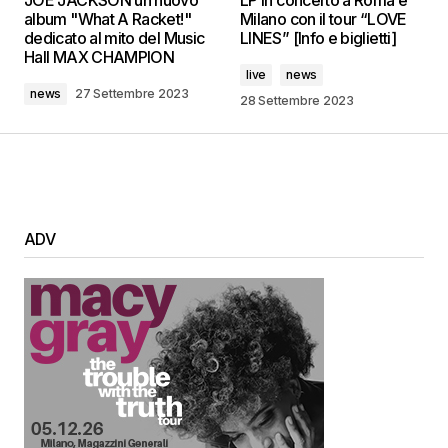
JOE JACKSON un nuovo
LP in concerto a Roma e
album "What A Racket!"
Milano con il tour “LOVE
dedicato al mito del Music
LINES” [Info e biglietti]
Hall MAX CHAMPION
live
news
news
27 Settembre 2023
28 Settembre 2023
ADV