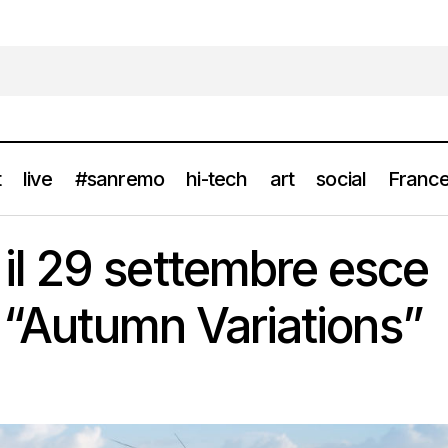
t
live
#sanremo
hi-tech
art
social
France
l 29 settembre esce
ED SHEERAN il 29 settembre esce il nuovo disco “Autumn Varia
s
o “Autumn Variations”