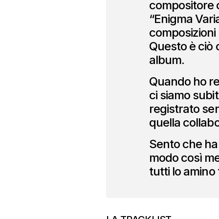
compositore 
“Enigma Variat
composizioni 
Questo è ciò 
album.
Quando ho re
ci siamo subi
registrato se
quella collab
Sento che ha 
modo così mer
tutti lo amin