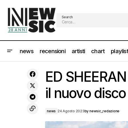
Search
news
recensioni
artisti
chart
playlis
ROGER WATERS: 'Time' è il nuovo
singolo tratto da ''The Dark Side Of
ED SHEERAN i
new
The Moon Redux' [Guarda il lyric
video]
il nuovo disc
news
24 Agosto 2023
by
newsic_redazione