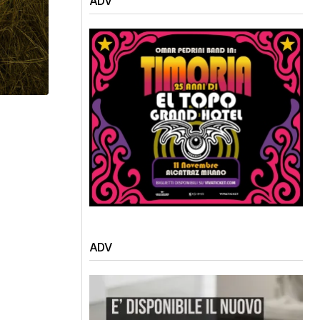
ADV
ADV