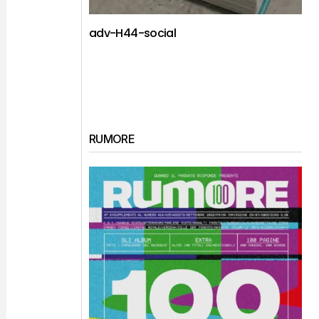
adv-H44-social
RUMORE