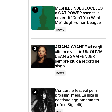
MESHELL NDEGEOCELLO
e CAT POWER ascolta la
cover di “Don’t You Want
Me” degli Human League
news
ARIANA GRANDE #1 negli
album e vinili in Uk. OLIVIA
DEAN e SAM FENDER
sempre più da record nei
singoli
news
Concerti e festival per i
prossimi mesi. La lista in
continuo aggiornamento
[Info e Biglietti]
live