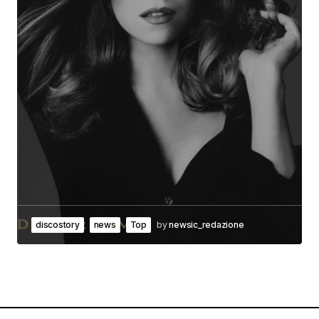
discostory
news
Top
by
newsic_redazione