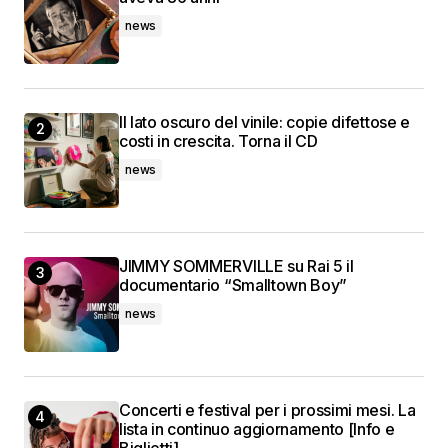
news
Il lato oscuro del vinile: copie difettose e
costi in crescita. Torna il CD
news
JIMMY SOMMERVILLE su Rai 5 il
documentario “Smalltown Boy”
news
Concerti e festival per i prossimi mesi. La
lista in continuo aggiornamento [Info e