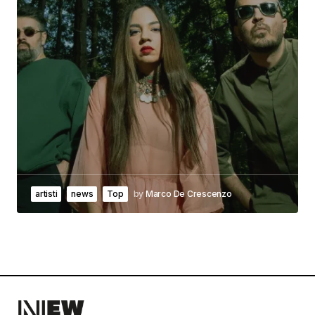
artisti
news
Top
by
Marco De Crescenzo