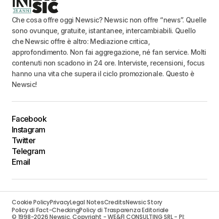
Che cosa offre oggi Newsic? Newsic non offre “news”. Quelle
sono ovunque, gratuite, istantanee, intercambiabili. Quello
che Newsic offre è altro: Mediazione critica,
approfondimento. Non fai aggregazione, né fan service. Molti
contenuti non scadono in 24 ore. Interviste, recensioni, focus
hanno una vita che supera il ciclo promozionale. Questo è
Newsic!
Facebook
Instagram
Twitter
Telegram
Email
Cookie Policy
Privacy
Legal Notes
Credits
Newsic Story
Policy di Fact-Checking
Policy di Trasparenza Editoriale
© 1998-2026 Newsic. Copyright - WE&FI CONSULTING SRL - PI: