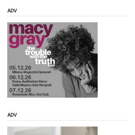
Your Name
*
ADV
Your E-mail
*
Submit Comment
ADV