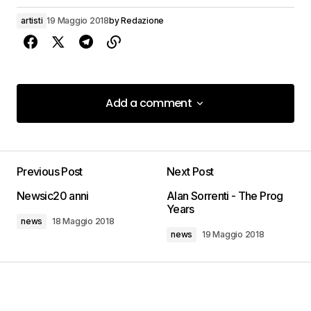
artisti
19 Maggio 2018
by
Redazione
Add a comment
Add a comment
Previous Post
Next Post
Il tuo indirizzo email non sarà pubblicato.
I
campi obbligatori sono contrassegnati
*
Newsic20 anni
Alan Sorrenti - The Prog
Years
news
18 Maggio 2018
news
19 Maggio 2018
Comment
*