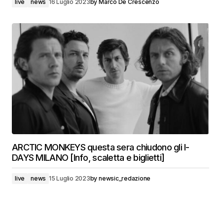
live
news
16 Luglio 2023
by
Marco De Crescenzo
ARCTIC MONKEYS questa sera chiudono gli I-
DAYS MILANO [Info, scaletta e biglietti]
live
news
15 Luglio 2023
by
newsic_redazione