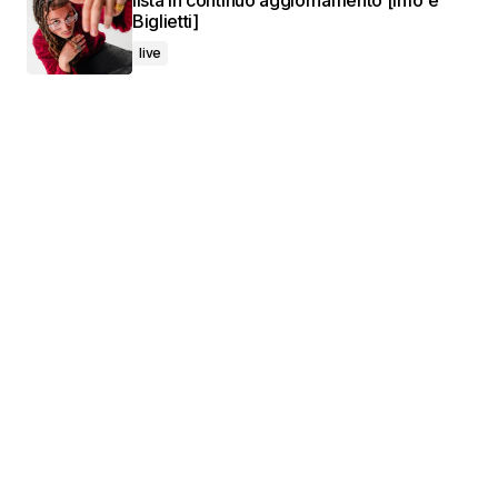
lista in continuo aggiornamento [Info e
Biglietti]
live