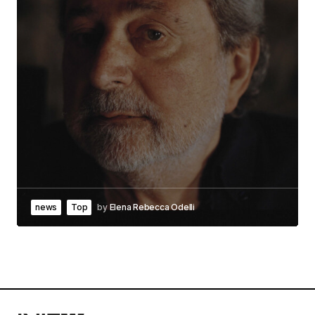
news
Top
by
Elena Rebecca Odelli