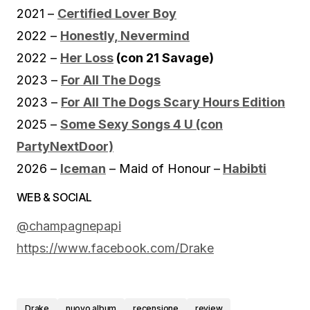
2021 –
Certified Lover Boy
2022 –
Honestly, Nevermind
2022 –
Her Loss
(con 21 Savage)
2023 –
For All The Dogs
2023 –
For All The Dogs Scary Hours Edition
2025 –
Some Sexy Songs 4 U (con
PartyNextDoor)
2026 –
Iceman
– Maid of Honour –
Habibti
WEB & SOCIAL
@champagnepapi
https://www.facebook.com/Drake
Drake
nuovo album
recensione
review