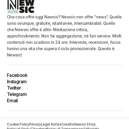
Che cosa offre oggi Newsic? Newsic non offre “news”. Quelle
sono ovunque, gratuite, istantanee, intercambiabili. Quello
che Newsic offre è altro: Mediazione critica,
approfondimento. Non fai aggregazione, né fan service. Molti
contenuti non scadono in 24 ore. Interviste, recensioni, focus
hanno una vita che supera il ciclo promozionale. Questo è
Newsic!
Facebook
Instagram
Twitter
Telegram
Email
Cookie Policy
Privacy
Legal Notes
Credits
Newsic Story
Policy di Fact-Checking
Policy di Trasparenza Editoriale