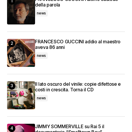
della parola
news
FRANCESCO GUCCINI addio al maestro
aveva 86 anni
news
Il lato oscuro del vinile: copie difettose e
costi in crescita. Torna il CD
news
JIMMY SOMMERVILLE su Rai 5 il
documentario “Smalltown Boy”