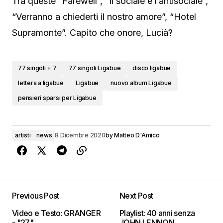
Tra queste “Farewell”, “Il sociale e l’antisociale”,
“Verranno a chiederti il nostro amore”, “Hotel
Supramonte”. Capito che onore, Lucià?
77 singoli + 7
77 singoli Ligabue
disco ligabue
lettera a ligabue
Ligabue
nuovo album Ligabue
pensieri sparsi per Ligabue
artisti
news
8 Dicembre 2020
by
Matteo D'Amico
Previous Post
Next Post
Video e Testo: GRANGER
Playlist: 40 anni senza
- "27"
JOHN LENNON