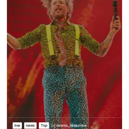
live
news
Top
by
newsic_redazione