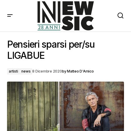
Pensieri sparsi per/su LIGABUE
Pensieri sparsi per/su
LIGABUE
artisti
news
8 Dicembre 2020
by
Matteo D'Amico