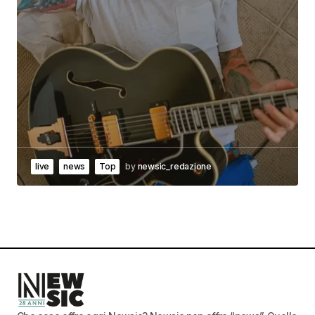
live
news
Top
by
newsic_redazione