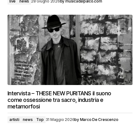
live
news
28 Giugno 2026
by
musicadalpalco.com
Intervista – THESE NEW PURITANS il suono
come ossessione tra sacro, industria e
metamorfosi
artisti
news
Top
31 Maggio 2026
by
Marco De Crescenzo