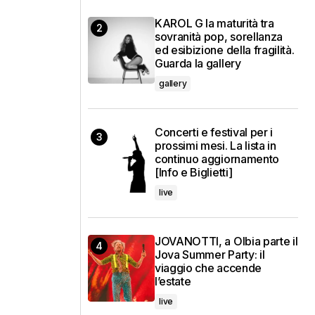
KAROL G la maturità tra
sovranità pop, sorellanza
ed esibizione della fragilità.
Guarda la gallery
gallery
Concerti e festival per i
prossimi mesi. La lista in
continuo aggiornamento
[Info e Biglietti]
live
JOVANOTTI, a Olbia parte il
Jova Summer Party: il
viaggio che accende
l’estate
live