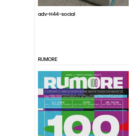
adv-H44-social
RUMORE