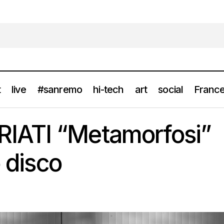
t
live
#sanremo
hi-tech
art
social
France
IATI “Metamorfosi”
JOSEPH CAPRIATI “Metamorfosi” arriva il nuovo disco
news
o disco