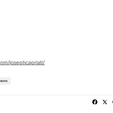
om/josephcapriati/
Tecno