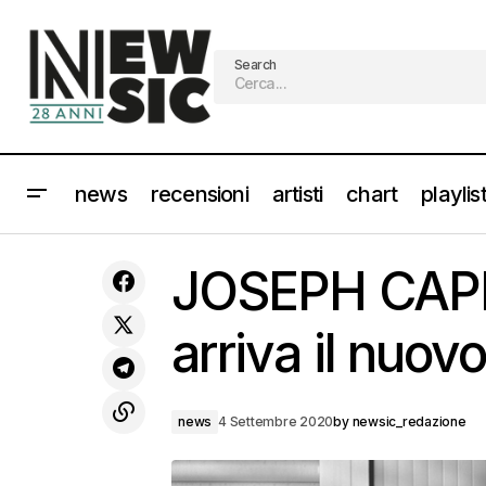
Search
news
recensioni
artisti
chart
playlis
“HEROES - IL FUTURO INIZIA ADESSO”
dall'Arena di Verona in streaming
JOSEPH CAPR
oltre 40 artisti per 5 ore di grande
musica live
arriva il nuov
news
4 Settembre 2020
by
newsic_redazione