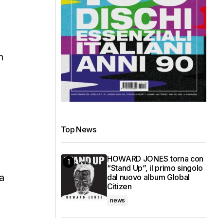
n
Top News
HOWARD JONES torna con
“Stand Up”, il primo singolo
a
dal nuovo album Global
Citizen
news