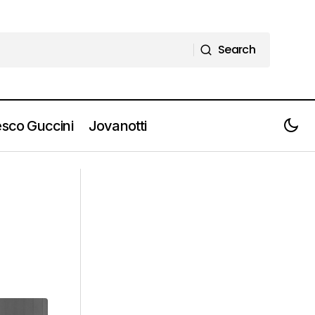
Search
Search
sco Guccini
Jovanotti
SAMUELE BERSANI il 2 ottobre esce
"Cinema Samuele" il suo nuovo disco