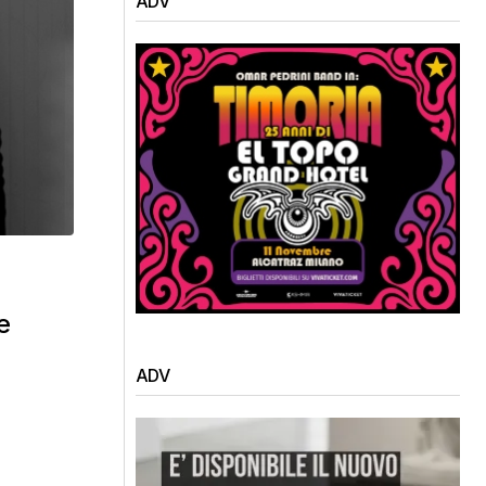
ADV
e
ADV