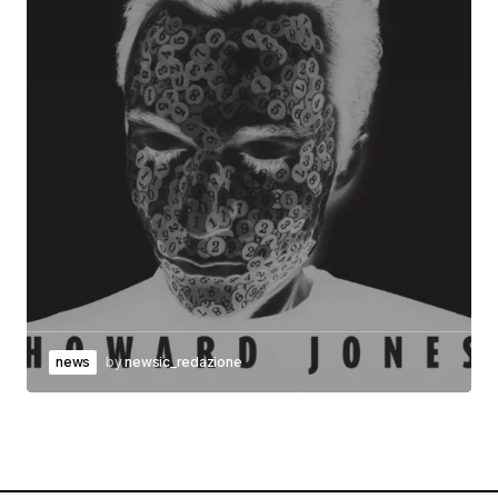
news
by
newsic_redazione