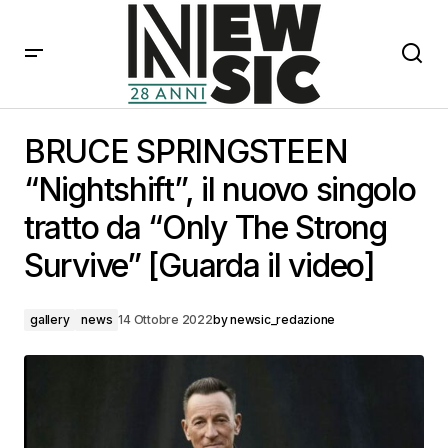
BRUCE SPRINGSTEEN “Nightshift”, il nuovo singolo
tratto da “Only The Strong Survive” [Guarda il video]
BRUCE SPRINGSTEEN
“Nightshift”, il nuovo singolo
tratto da “Only The Strong
Survive” [Guarda il video]
gallery
news
14 Ottobre 2022
by
newsic_redazione