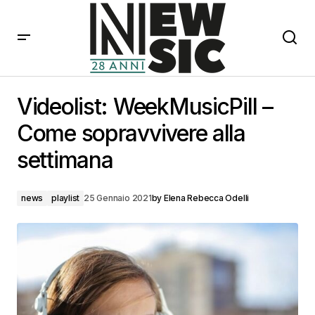
Videolist: WeekMusicPill – Come sopravvivere alla
settimana
Videolist: WeekMusicPill –
Come sopravvivere alla
settimana
news
playlist
25 Gennaio 2021
by
Elena Rebecca Odelli