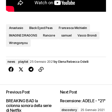
Anastasio
Black Eyed Peas
Francesca Michielin
IMAGINE DRAGONS
Rancore
samuel
Vasco Brondi
Wrongonyou
news
playlist
25 Gennaio 2021
by
Elena Rebecca Odelli
Previous Post
Next Post
BREAKING BAD la
Recensione: ADELE - "21"
colonna sonora della serie
di Netflix
discostory
25 Gennaio 2021