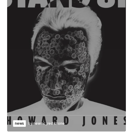
news
by
newsic_redazione