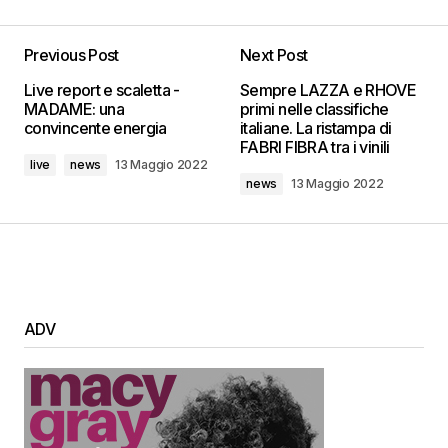
Previous Post
Next Post
Live report e scaletta -
Sempre LAZZA e RHOVE
MADAME: una
primi nelle classifiche
convincente energia
italiane. La ristampa di
FABRI FIBRA tra i vinili
live
news
13 Maggio 2022
news
13 Maggio 2022
ADV