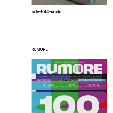
adv-H44-social
RUMORE