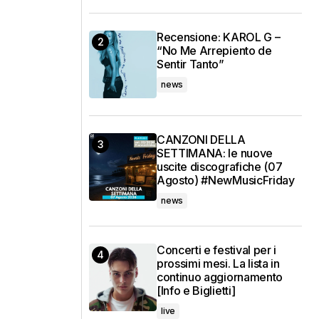
Recensione: KAROL G –
“No Me Arrepiento de
Sentir Tanto”
news
CANZONI DELLA
SETTIMANA: le nuove
uscite discografiche (07
Agosto) #NewMusicFriday
news
Concerti e festival per i
prossimi mesi. La lista in
continuo aggiornamento
[Info e Biglietti]
live