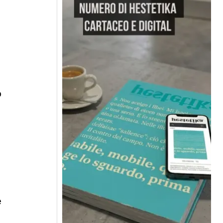
o
,
e