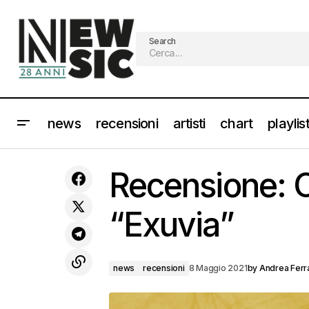
Search
news
recensioni
artisti
chart
playlis
Il duo dei ROYAL BLOOD in vetta alla
Recensione:
classifica Uk album
“Exuvia”
news
recensioni
8 Maggio 2021
by
Andrea Ferr