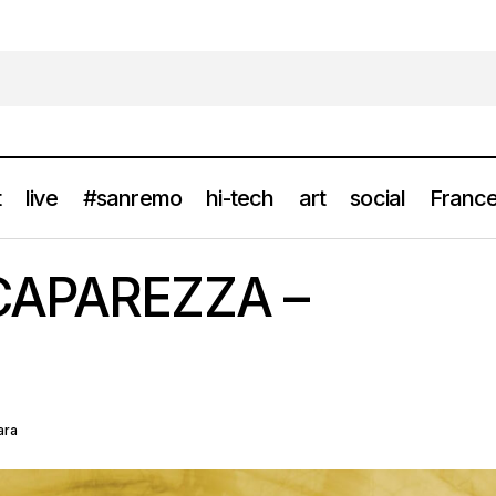
t
live
#sanremo
hi-tech
art
social
France
Recensione: CAPAREZZA – “Exuvia”
news
recensioni
 CAPAREZZA –
ara