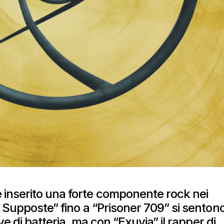
inserito una forte componente rock nei
à Supposte” fino a “Prisoner 709” si senton
ove di batteria, ma con “Exuvia” il rapper di