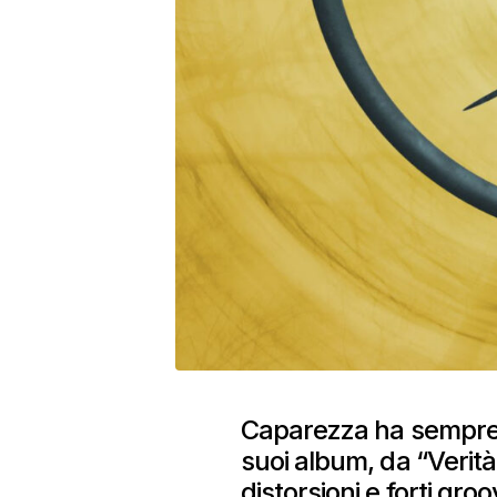
Caparezza ha sempre 
suoi album, da “Verit
distorsioni e forti gro