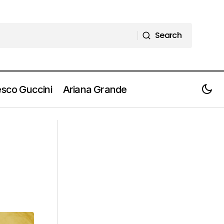
Search
Search
sco Guccini
Ariana Grande
AMY WINEHOUSE - At The BBC: la
raccolta con 3LP e 3CD