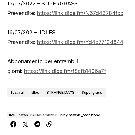
15/07/2022 – SUPERGRASS
Prevendite:
https://link.dice.
fm/N67d43784fcc
16/07/202 – IDLES
Prevendite:
https://link.dice.
fm/Yd4d7712d844
Abbonamento per entrambi i
giorni:
https://link.dice.fm/
f8cfb1406a7f
festival
Idles
STRANGE DAYS
Supergrass
live
news
24 Novembre 2021
by
newsic_redazione