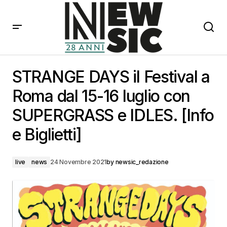
STRANGE DAYS il Festival a Roma dal 15-16 luglio con
SUPERGRASS e IDLES. [Info e Biglietti]
STRANGE DAYS il Festival a
Roma dal 15-16 luglio con
SUPERGRASS e IDLES. [Info
e Biglietti]
live
news
24 Novembre 2021
by
newsic_redazione