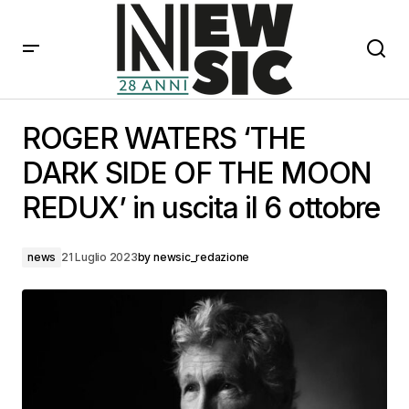
ROGER WATERS ‘THE DARK SIDE OF THE MOON
REDUX’ in uscita il 6 ottobre
ROGER WATERS ‘THE
DARK SIDE OF THE MOON
REDUX’ in uscita il 6 ottobre
news
21 Luglio 2023
by
newsic_redazione