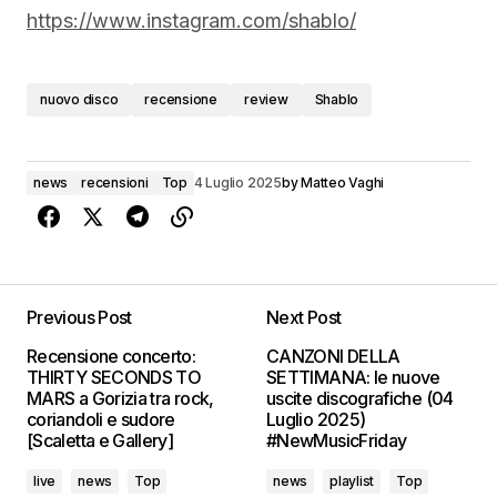
https://www.instagram.com/shablo/
nuovo disco
recensione
review
Shablo
news
recensioni
Top
4 Luglio 2025
by
Matteo Vaghi
Previous Post
Next Post
Recensione concerto:
CANZONI DELLA
THIRTY SECONDS TO
SETTIMANA: le nuove
MARS a Gorizia tra rock,
uscite discografiche (04
coriandoli e sudore
Luglio 2025)
[Scaletta e Gallery]
#NewMusicFriday
live
news
Top
news
playlist
Top