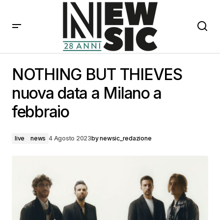
NOTHING BUT THIEVES nuova data a Milano a
febbraio
NOTHING BUT THIEVES
nuova data a Milano a
febbraio
live
news
4 Agosto 2023
by
newsic_redazione