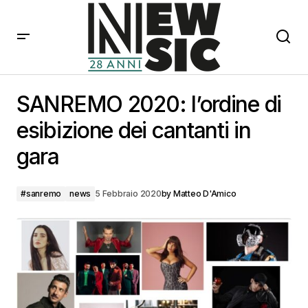
SANREMO 2020: l’ordine di esibizione dei cantanti in
gara
SANREMO 2020: l’ordine di
esibizione dei cantanti in
gara
#sanremo
news
5 Febbraio 2020
by
Matteo D'Amico