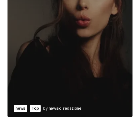
news
Top
by
newsic_redazione