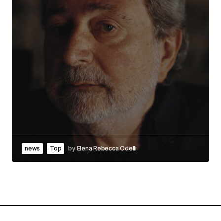
news
Top
by
Elena Rebecca Odelli