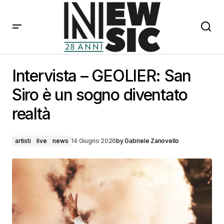
Intervista – GEOLIER: San Siro è un sogno diventato
realtà
Intervista – GEOLIER: San
Siro è un sogno diventato
realtà
artisti
live
news
14 Giugno 2026
by
Gabriele Zanovello