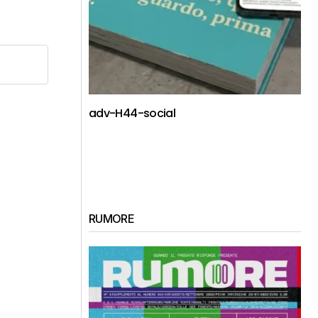
adv-H44-social
RUMORE