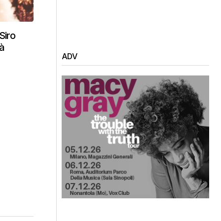
Siro
tà
ADV