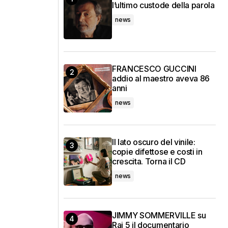
l’ultimo custode della parola
news
FRANCESCO GUCCINI
addio al maestro aveva 86
anni
news
Il lato oscuro del vinile:
copie difettose e costi in
crescita. Torna il CD
news
JIMMY SOMMERVILLE su
Rai 5 il documentario