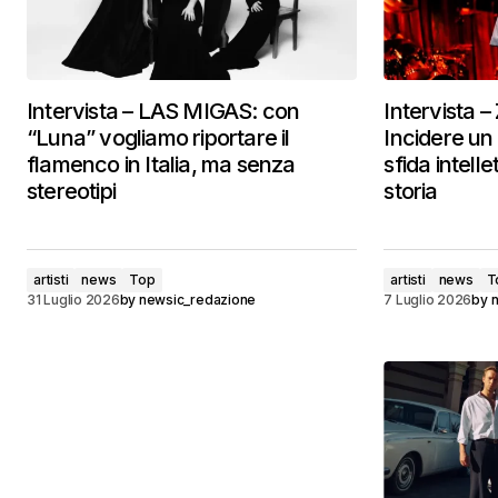
Intervista – LAS MIGAS: con
Intervista
“Luna” vogliamo riportare il
Incidere un
flamenco in Italia, ma senza
sfida intell
stereotipi
storia
artisti
news
Top
artisti
news
T
31 Luglio 2026
by
newsic_redazione
7 Luglio 2026
by