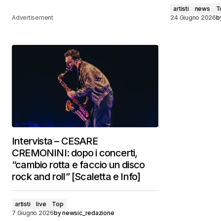
artisti
news
T
Advertisement
24 Giugno 2026
b
Intervista – CESARE
CREMONINI: dopo i concerti,
“cambio rotta e faccio un disco
rock and roll” [Scaletta e Info]
artisti
live
Top
7 Giugno 2026
by
newsic_redazione