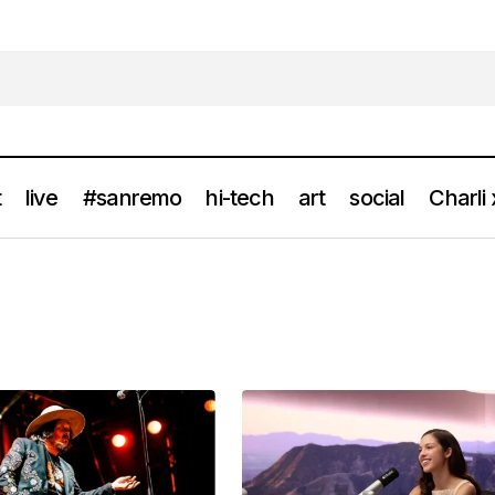
t
live
#sanremo
hi-tech
art
social
Charli