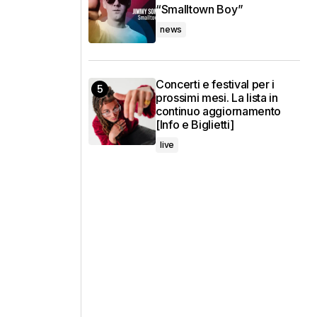
“Smalltown Boy”
news
Concerti e festival per i
prossimi mesi. La lista in
continuo aggiornamento
[Info e Biglietti]
live