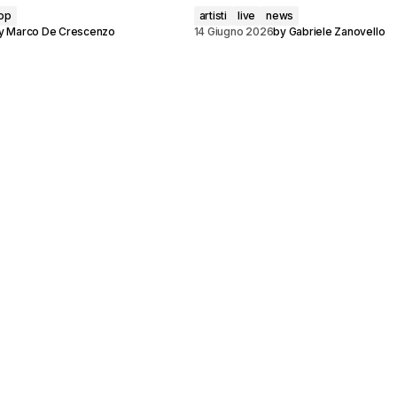
op
artisti
live
news
y
Marco De Crescenzo
14 Giugno 2026
by
Gabriele Zanovello