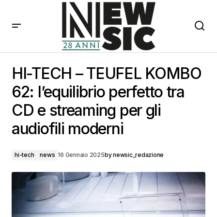
HI-TECH – TEUFEL KOMBO 62: l’equilibrio perfetto tra
CD e streaming per gli audiofili moderni
HI-TECH – TEUFEL KOMBO
62: l’equilibrio perfetto tra
CD e streaming per gli
audiofili moderni
hi-tech
news
16 Gennaio 2025
by
newsic_redazione