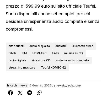
prezzo di 599,99 euro sul sito ufficiale Teufel.
Sono disponibili anche set completi per chi
desidera un’esperienza audio completa e senza
compromessi.
altoparlanti
audio di qualità
audiofili
Bluetooth audio
DAB+
FM
HDMI ARC
Hi-Fi
musica su CD
radio digitale
ricevitore CD
sistema audio completo
streaming musicale
Teufel KOMBO 62
hi-tech
news
16 Gennaio 2025
by
newsic_redazione