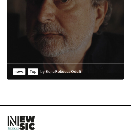
news
Top
by
Elena Rebecca Odelli