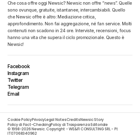
Che cosa offre oggi Newsic? Newsic non offre “news”. Quelle
sono ovunque, gratuite, istantanee, intercambiabili. Quello
che Newsic offre è altro: Mediazione critica,
approfondimento. Non fai aggregazione, né fan service. Molti
contenuti non scadono in 24 ore. Interviste, recensioni, focus
hanno una vita che supera il ciclo promozionale. Questo è
Newsic!
Facebook
Instagram
Twitter
Telegram
Email
Cookie Policy
Privacy
Legal Notes
Credits
Newsic Story
Policy di Fact-Checking
Policy di Trasparenza Editoriale
© 1998-2026 Newsic. Copyright - WE&FI CONSULTING SRL - PI:
IT07068340962