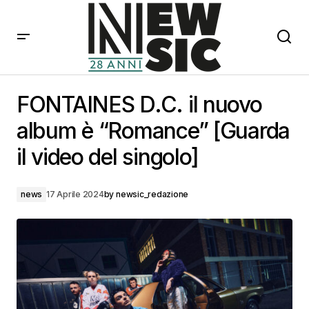
FONTAINES D.C. il nuovo album è “Romance” [Guarda
il video del singolo]
FONTAINES D.C. il nuovo
album è “Romance” [Guarda
il video del singolo]
news
17 Aprile 2024
by
newsic_redazione