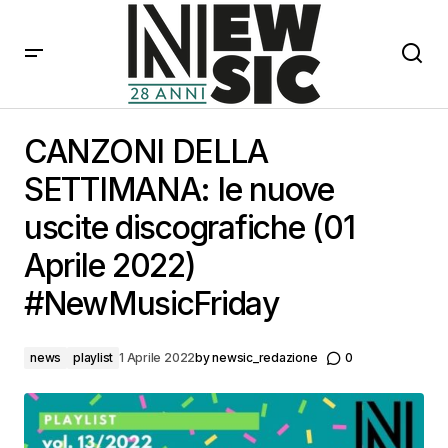
CANZONI DELLA SETTIMANA: le nuove uscite
discografiche (01 Aprile 2022) #NewMusicFriday
CANZONI DELLA
SETTIMANA: le nuove
uscite discografiche (01
Aprile 2022)
#NewMusicFriday
news
playlist
1 Aprile 2022
by
newsic_redazione
0