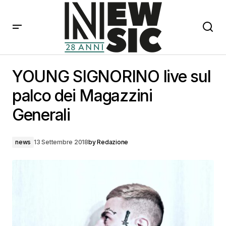
YOUNG SIGNORINO live sul palco dei Magazzini
Generali
YOUNG SIGNORINO live sul
palco dei Magazzini
Generali
news
13 Settembre 2018
by
Redazione