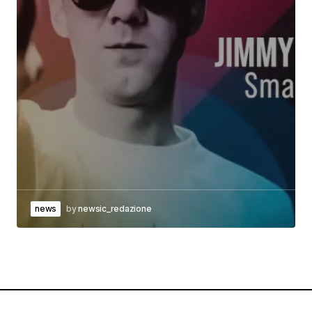
news
by
newsic_redazione