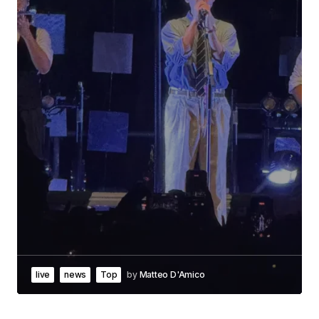
live
news
Top
by
Matteo D'Amico