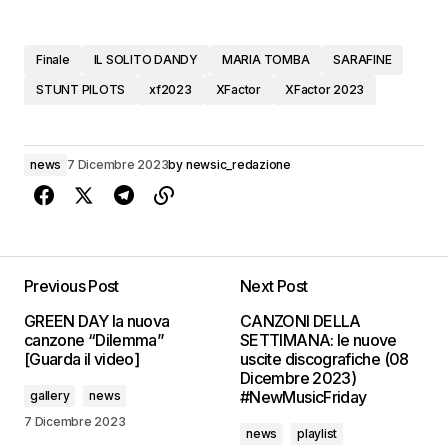
Finale
IL SOLITO DANDY
MARIA TOMBA
SARAFINE
STUNT PILOTS
xf2023
XFactor
XFactor 2023
news
7 Dicembre 2023
by
newsic_redazione
Previous Post
Next Post
GREEN DAY la nuova
CANZONI DELLA
canzone “Dilemma”
SETTIMANA: le nuove
[Guarda il video]
uscite discografiche (08
Dicembre 2023)
#NewMusicFriday
gallery
news
7 Dicembre 2023
news
playlist