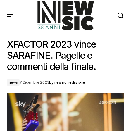
XFACTOR 2023 vince SARAFINE. Pagelle e commenti
della finale.
XFACTOR 2023 vince
SARAFINE. Pagelle e
commenti della finale.
news
7 Dicembre 2023
by
newsic_redazione