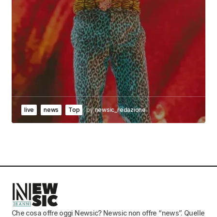
live
news
Top
by
newsic_redazione
Che cosa offre oggi Newsic? Newsic non offre “news”. Quelle