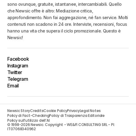
sono ovunque, gratuite, istantanee, intercambiabili. Quello
che Newsic offre è altro: Mediazione critica,
approfondimento. Non fai aggregazione, né fan service. Molti
contenuti non scadono in 24 ore. Interviste, recensioni, focus
hanno una vita che supera il ciclo promozionale. Questo è
Newsic!
Facebook
Instagram
Twitter
Telegram
Email
Newsic Story
Credits
Cookie Policy
Privacy
Legal Notes
Policy di Fact-Checking
Policy di Trasparenza Editoriale
Policy sull’utilizzo dell’AI
© 1998-2026 Newsic. Copyright - WE&FI CONSULTING SRL - PI:
IT07068340962