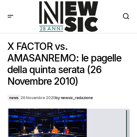
X FACTOR vs. AMASANREMO: le pagelle della quinta
serata (26 Novembre 2010)
X FACTOR vs.
AMASANREMO: le pagelle
della quinta serata (26
Novembre 2010)
news
26 Novembre 2020
by
newsic_redazione