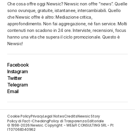
Che cosa offre oggi Newsic? Newsic non offre “news”. Quelle
sono ovunque, gratuite, istantanee, intercambiabili. Quello
che Newsic offre è altro: Mediazione critica,
approfondimento. Non fai aggregazione, né fan service. Molti
contenuti non scadono in 24 ore. Interviste, recensioni, focus
hanno una vita che supera il ciclo promozionale. Questo è
Newsic!
Facebook
Instagram
Twitter
Telegram
Email
Cookie Policy
Privacy
Legal Notes
Credits
Newsic Story
Policy di Fact-Checking
Policy di Trasparenza Editoriale
© 1998-2026 Newsic. Copyright - WE&FI CONSULTING SRL - PI:
IT07068340962