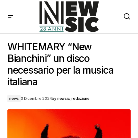
WHITEMARY “New Bianchini” un disco necessario per
la musica italiana
WHITEMARY “New
Bianchini” un disco
necessario per la musica
italiana
news
3 Dicembre 2024
by
newsic_redazione