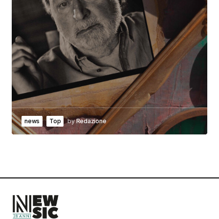
news
Top
by
Redazione