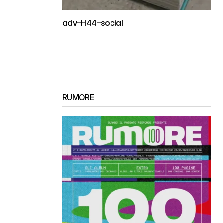
adv-H44-social
RUMORE