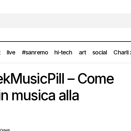
t
live
#sanremo
hi-tech
art
social
Charli
Videolist: WeekMusicPill – Come sopravvivere in musica alla
ylist
ekMusicPill – Come
in musica alla
Odelli