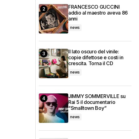
FRANCESCO GUCCINI
addio al maestro aveva 86
anni
news
Il lato oscuro del vinile:
copie difettose e costi in
crescita. Torna il CD
news
JIMMY SOMMERVILLE su
Rai 5 il documentario
“Smalltown Boy”
news