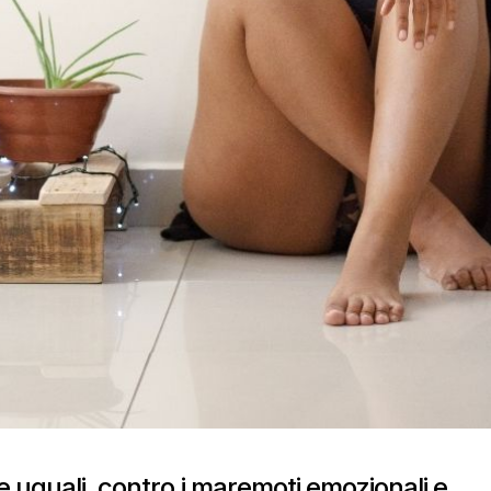
 uguali, contro i maremoti emozionali e