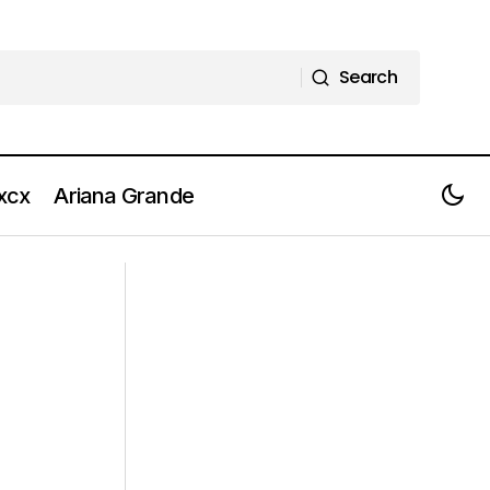
Search
Search
 xcx
Ariana Grande
Video: FEDERICO BIANCO -
 settimana
"centimetro X grammo"