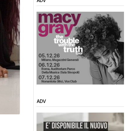
ADV
ADV