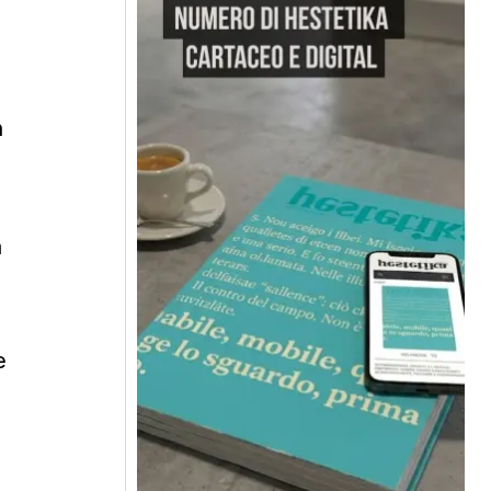
n
a
e