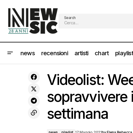
Search
news
recensioni
artisti
chart
playlis
Video Intervista - VV: scrivere e
cantare è una sorta di analisi per
news
pla
Videolist: We
capire meglio me stessa
sopravvivere 
settimana
news
playlist
17 Maggio 2021
by
Elena Rebecca 