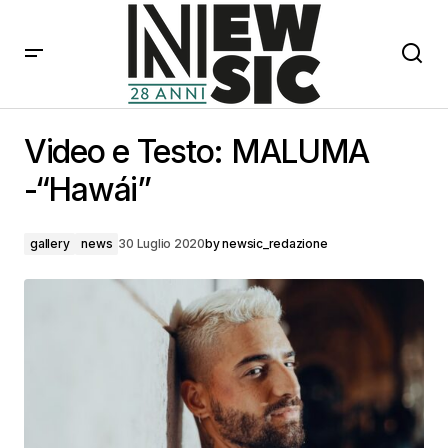
Video e Testo: MALUMA -“Hawái”
Video e Testo: MALUMA
-“Hawái”
gallery
news
30 Luglio 2020
by
newsic_redazione