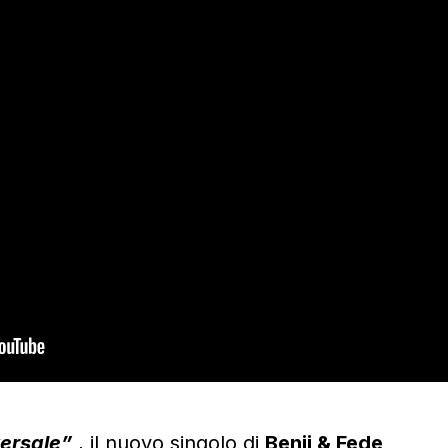
ersale”
, il nuovo singolo di
Benji & Fede