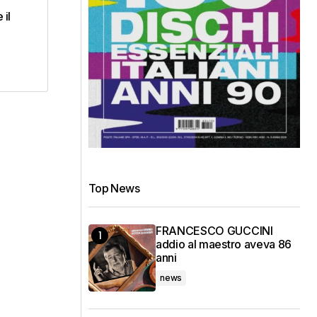
 il
Top News
FRANCESCO GUCCINI
addio al maestro aveva 86
anni
news