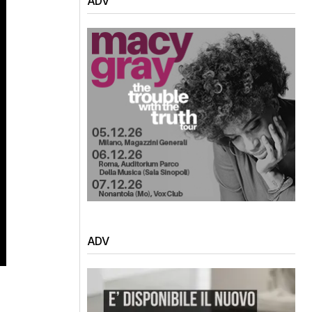
ADV
ADV