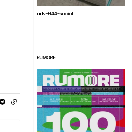
adv-H44-social
RUMORE