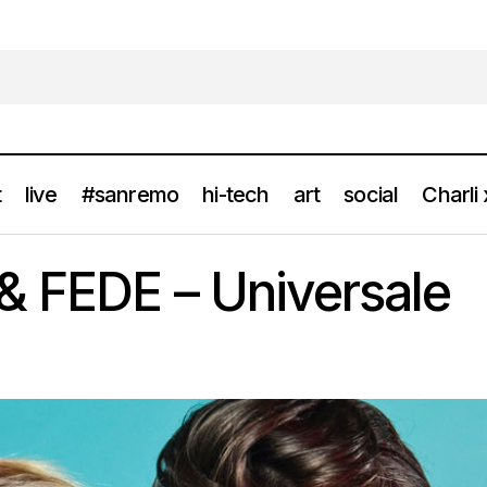
t
live
#sanremo
hi-tech
art
social
Charli
Video: BENJI & FEDE – Universale
gallery
news
& FEDE – Universale