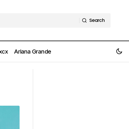
Search
Search
 xcx
Ariana Grande
EX-OTAGO Il nuovo singolo e il tour