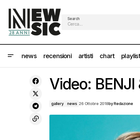
Search
news
recensioni
artisti
chart
playlis
PATTY PRAVO: domani esce "PATTY
Video: BENJI 
PRAVO LIVE"
gallery
news
26 Ottobre 2018
by
Redazione