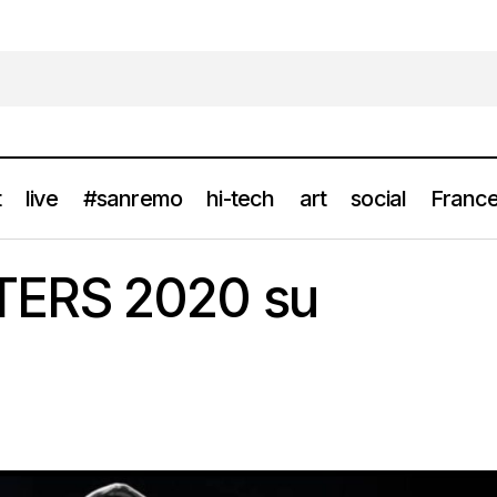
t
live
#sanremo
hi-tech
art
social
France
URBAN FIGHTERS 2020 su OlzeMusic
news
ERS 2020 su