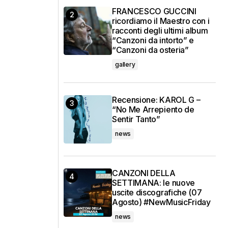
FRANCESCO GUCCINI
ricordiamo il Maestro con i
racconti degli ultimi album
“Canzoni da intorto” e
“Canzoni da osteria”
gallery
Recensione: KAROL G –
“No Me Arrepiento de
Sentir Tanto”
news
m
CANZONI DELLA
SETTIMANA: le nuove
uscite discografiche (07
Agosto) #NewMusicFriday
news