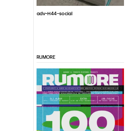
adv-H44-social
RUMORE