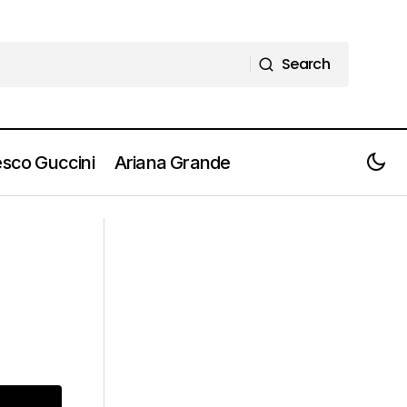
Search
Search
sco Guccini
Ariana Grande
CELESTE il nuovo singolo "Hear My
Voice". Guarda il video