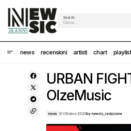
Search
news
recensioni
artisti
chart
playlis
Triplete per BLOODY VINYL. Debutta
alla numero uno nella classifiche
URBAN FIGHT
italiana album, dei singoli e dei vinili
OlzeMusic
news
10 Ottobre 2020
by
newsic_redazione