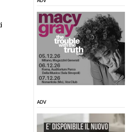
ADV
i
ADV