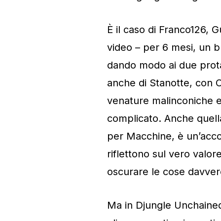
È il caso di Franco126, G
video – per 6 mesi, un br
dando modo ai due protago
anche di Stanotte, con 
venature malinconiche e
complicato. Anche quella
per Macchine, è un’accop
riflettono sul vero valor
oscurare le cose davver
Ma in Djungle Unchained