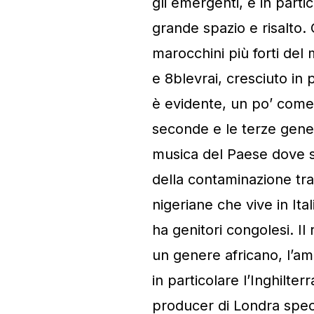
gli emergenti, e in part
grande spazio e risalto.
marocchini più forti del
e 8blevrai, cresciuto in p
è evidente, un po’ come 
seconde e le terze gener
musica del Paese dove so
della contaminazione tra 
nigeriane che vive in Ita
ha genitori congolesi. Il
un genere africano, l’a
in particolare l’Inghilte
producer di Londra speci