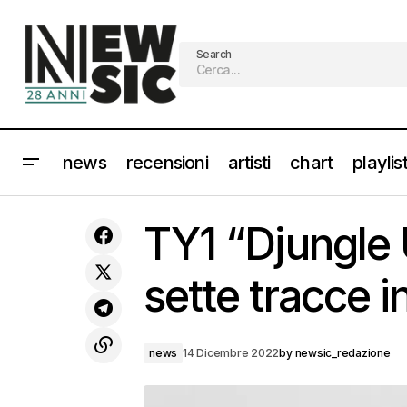
Search
news
recensioni
artisti
chart
playlis
COEZ in concerto il 9 luglio 2023 al
TY1 “Djungle
Rock in Roma [Info e Biglietti]
sette tracce in
news
14 Dicembre 2022
by
newsic_redazione