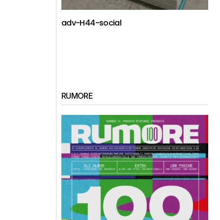
adv-H44-social
RUMORE