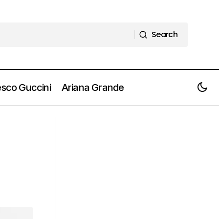
Search
Search
sco Guccini
Ariana Grande
Video Intervista - SETHU: A Sanremo
st
porto la mia dipendenza verso
l'amore