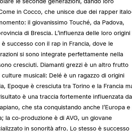
icolare le seconde generazioni, dando loro
 Come in Cocco, che unisce due dei rapper italo
 momento: il giovanissimo Touché, da Padova,
rovincia di Brescia. L’influenza delle loro origini
è successo con il rap in Francia, dove le
azioni si sono integrate perfettamente nella
no cresciuti. Diamanti grezzi è un altro frutto
culture musicali: Delé è un ragazzo di origini
lia, Epoque è cresciuta tra Torino e la Francia m
 risultato è una traccia fortemente influenzata da
mapiano, che sta conquistando anche l’Europa e
rra; la co-produzione è di AVG, un giovane
alizzato in sonorità afro. Lo stesso è successo