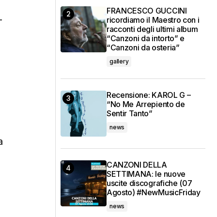
FRANCESCO GUCCINI
-
ricordiamo il Maestro con i
racconti degli ultimi album
“Canzoni da intorto” e
“Canzoni da osteria”
gallery
Recensione: KAROL G –
“No Me Arrepiento de
Sentir Tanto”
news
a
CANZONI DELLA
SETTIMANA: le nuove
uscite discografiche (07
Agosto) #NewMusicFriday
news