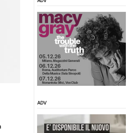
ADV
ADV
à