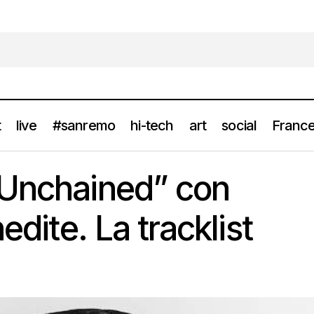
t
live
#sanremo
hi-tech
art
social
France
TY1 “Djungle Unchained” con sette tracce inedite. La trackli
news
 Unchained” con
edite. La tracklist