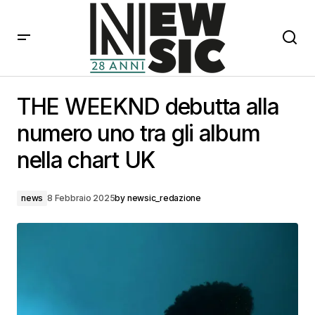
THE WEEKND debutta alla numero uno tra gli album
nella chart UK
THE WEEKND debutta alla
numero uno tra gli album
nella chart UK
news
8 Febbraio 2025
by
newsic_redazione