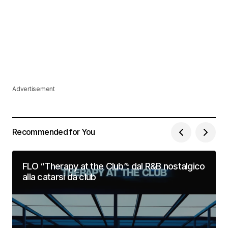
Advertisement
Recommended for You
FLO “Therapy at the Club”: dal R&B nostalgico
alla catarsi da club