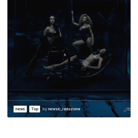
news
Top
by
newsic_redazione