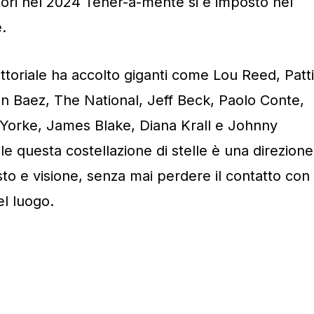
tori nel 2024 Tener-a-mente si è imposto nel
.
Vittoriale ha accolto giganti come Lou Reed, Patti
an Baez, The National, Jeff Beck, Paolo Conte,
m Yorke, James Blake, Diana Krall e Johnny
e questa costellazione di stelle è una direzione
sto e visione, senza mai perdere il contatto con
el luogo.