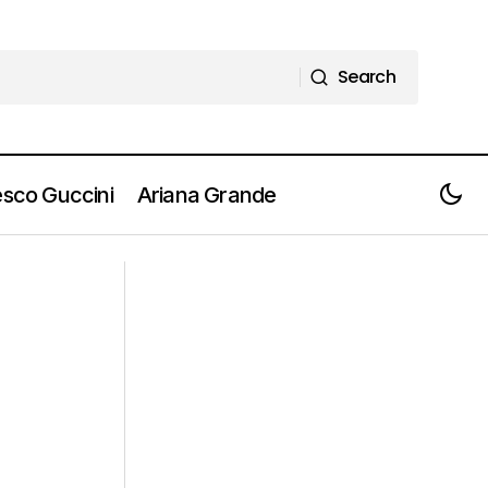
Search
Search
sco Guccini
Ariana Grande
Recensione: MARK PRITCHARD & THOM
nfo e Biglietti]
YORKE - "Tall Tales"