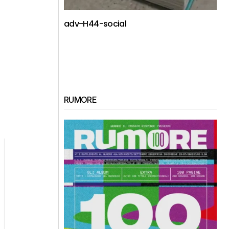
adv-H44-social
RUMORE