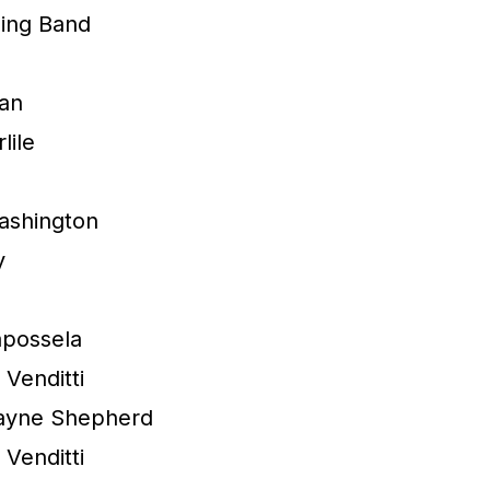
ing Band
han
lile
ashington
y
apossela
Venditti
ayne Shepherd
Venditti