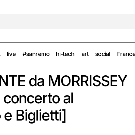
t
live
#sanremo
hi-tech
art
social
France
R-A-MENTE da MORRISSEY a VENDITTI in concerto al Vittoriale [I
NTE da MORRISSEY
 concerto al
 e Biglietti]
e