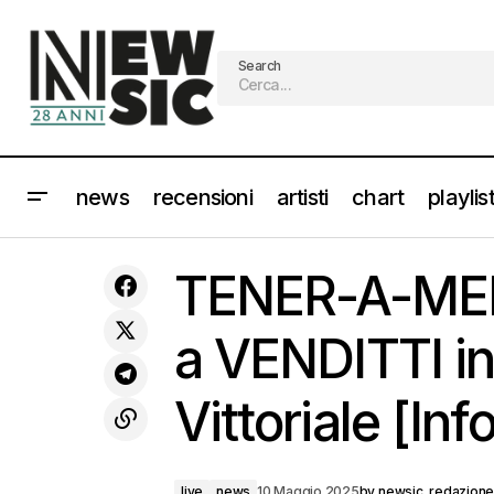
Search
news
recensioni
artisti
chart
playlis
SLEEP TOKEN esce “Even In Arcadia”, il
TENE
nuovo album tra mito, sacro e
live
news
TENER-A-ME
oscurità
a VENDITTI in
Vittoriale [Info
live
news
10 Maggio 2025
by
newsic_redazion