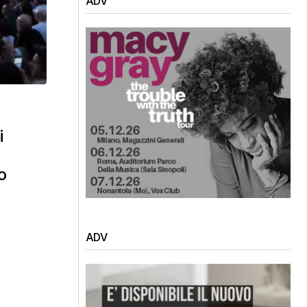
ADV
i
o
ADV