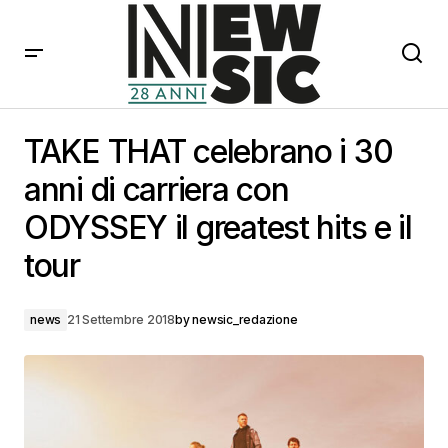
TAKE THAT celebrano i 30 anni di carriera con
ODYSSEY il greatest hits e il tour
TAKE THAT celebrano i 30
anni di carriera con
ODYSSEY il greatest hits e il
tour
news
21 Settembre 2018
by
newsic_redazione