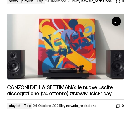
news
playlist
Top
19 Dicembre 2025
by
newsic_redazione
0
CANZONI DELLA SETTIMANA: le nuove uscite
discografiche (24 ottobre) #NewMusicFriday
playlist
Top
24 Ottobre 2025
by
newsic_redazione
0