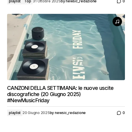
playlist
Top
31 Ottobre 2025
by
newsic_redazione
0
CANZONI DELLA SETTIMANA: le nuove uscite
discografiche (20 Giugno 2025)
#NewMusicFriday
playlist
20 Giugno 2025
by
newsic_redazione
0