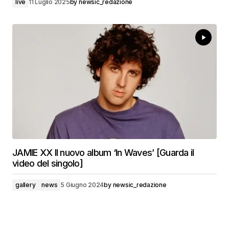
live
11 Luglio 2025
by
newsic_redazione
JAMIE XX Il nuovo album ‘In Waves’ [Guarda il
video del singolo]
gallery
news
5 Giugno 2024
by
newsic_redazione