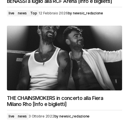
BENASSI a luglio alla RCF Arena [info e Biglietti]
live
news
Top
12 Febbraio 2026
by
newsic_redazione
THE CHAINSMOKERS in concerto alla Fiera
Milano Rho [Info e biglietti]
live
news
3 Ottobre 2022
by
newsic_redazione