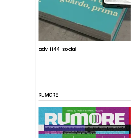
adv-H44-social
RUMORE