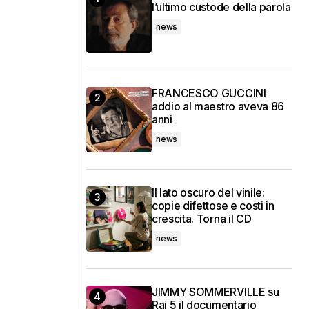
l’ultimo custode della parola
news
FRANCESCO GUCCINI
addio al maestro aveva 86
anni
news
Il lato oscuro del vinile:
copie difettose e costi in
crescita. Torna il CD
news
JIMMY SOMMERVILLE su
Rai 5 il documentario