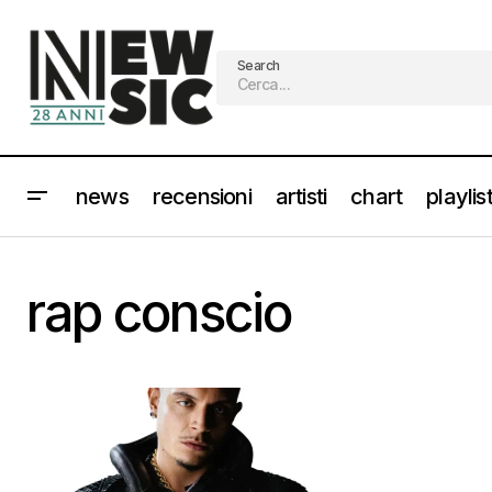
Search
news
recensioni
artisti
chart
playlis
rap conscio