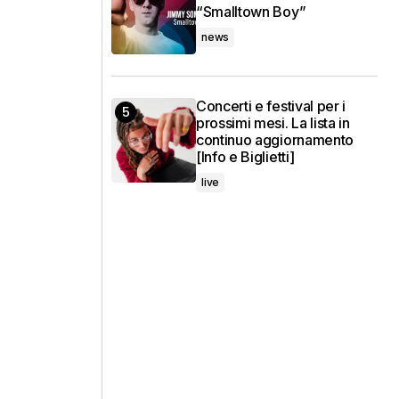
“Smalltown Boy”
news
Concerti e festival per i
prossimi mesi. La lista in
continuo aggiornamento
[Info e Biglietti]
live