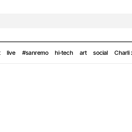
t
live
#sanremo
hi-tech
art
social
Charli