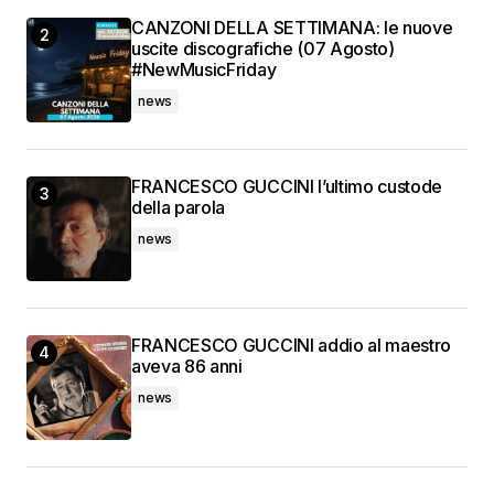
CANZONI DELLA SETTIMANA: le nuove
uscite discografiche (07 Agosto)
#NewMusicFriday
news
FRANCESCO GUCCINI l’ultimo custode
della parola
news
FRANCESCO GUCCINI addio al maestro
aveva 86 anni
news