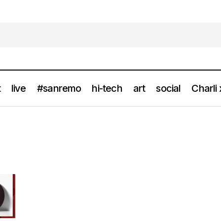
t
live
#sanremo
hi-tech
art
social
Charli