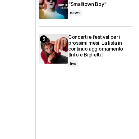
“Smalltown Boy”
news
Concerti e festival per i
prossimi mesi. La lista in
continuo aggiornamento
[Info e Biglietti]
live