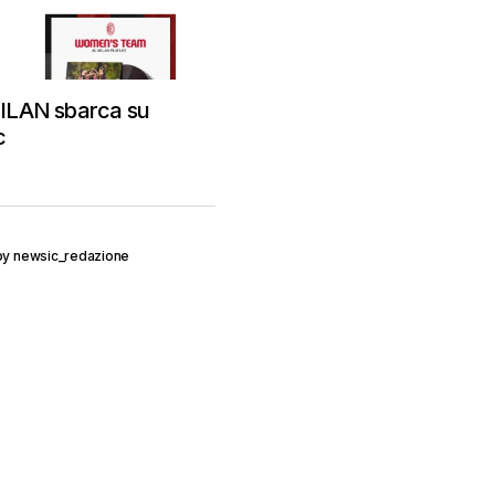
 MILAN sbarca su
c
by
newsic_redazione