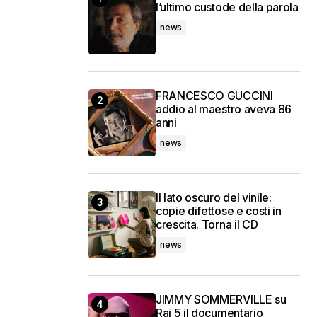
l’ultimo custode della parola
news
FRANCESCO GUCCINI
addio al maestro aveva 86
anni
news
Il lato oscuro del vinile:
copie difettose e costi in
crescita. Torna il CD
news
JIMMY SOMMERVILLE su
Rai 5 il documentario