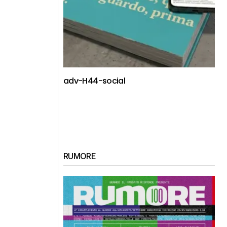
adv-H44-social
RUMORE