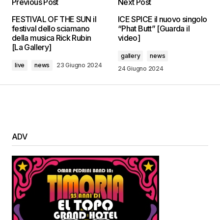
Previous Post
Next Post
FESTIVAL OF THE SUN il
ICE SPICE il nuovo singolo
festival dello sciamano
“Phat Butt” [Guarda il
della musica Rick Rubin
video]
[La Gallery]
gallery
news
live
news
23 Giugno 2024
24 Giugno 2024
ADV