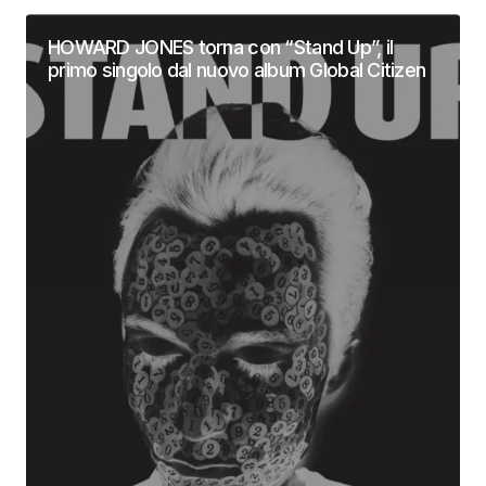
HOWARD JONES torna con “Stand Up”, il
primo singolo dal nuovo album Global Citizen