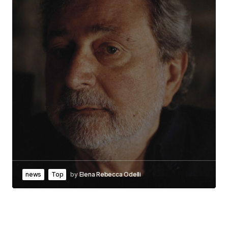
news
Top
by
Elena Rebecca Odelli