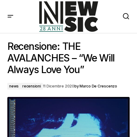
Recensione: THE AVALANCHES – “We Will Always
Love You”
Recensione: THE
AVALANCHES – “We Will
Always Love You”
news
recensioni
11 Dicembre 2020
by
Marco De Crescenzo